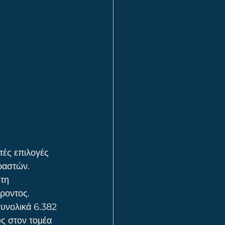
ές επιλογές 
οραστών.
τη 
ροντος.
συνολικά 6.382 
υς στον τομέα 