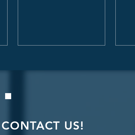
Η αγορά ακινήτων ως
Συνέ
πυλώνας ανθεκτικότητας και
InB
ανάπτυξης
CONTACT US!