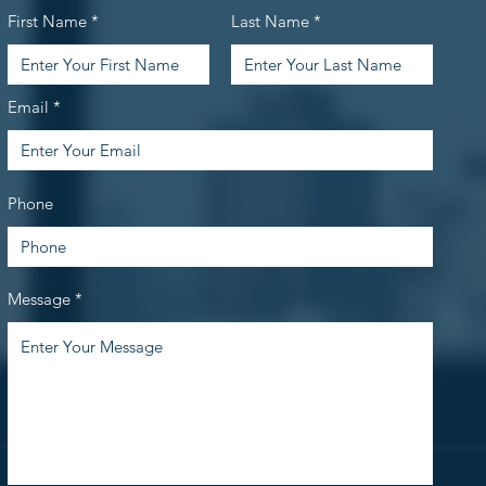
First Name
Last Name
Email
Phone
Message