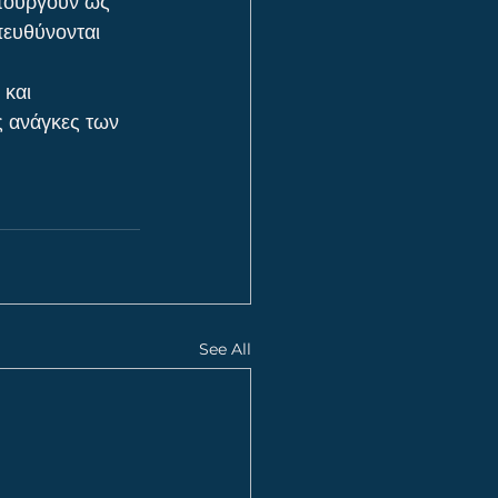
ιτουργούν ως 
πευθύνονται 
και 
ς ανάγκες των 
See All