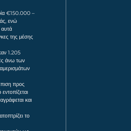
ρία €150.000 – 
άς, ενώ 
 αυτά 
γκες της μέσης 
αν 1.205 
ές άνω των 
ιαμερισμάτων 
όπιση προς 
 εντοπίζεται 
γράφεται και 
τοπτρίζει το 