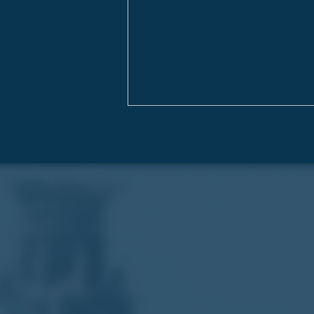
Κοινόκτητες οικοδομές: Ώρα
για σοβαρή ρύθμιση και
επαγγελματική διαχείριση