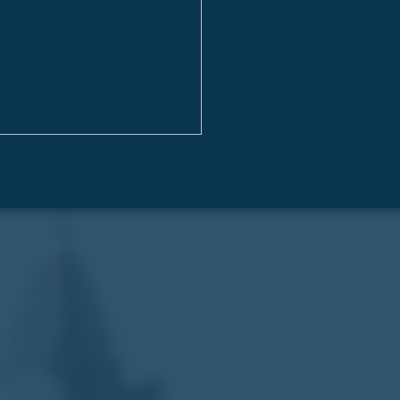
ντευξη στο
usinessNews