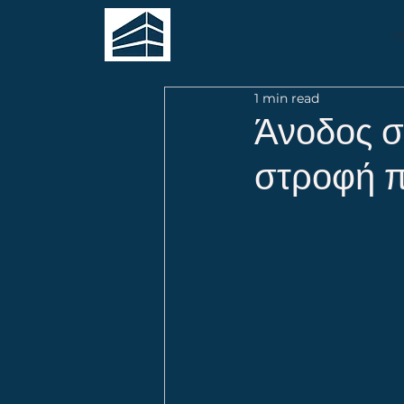
H
1 min read
Άνοδος σ
στροφή π