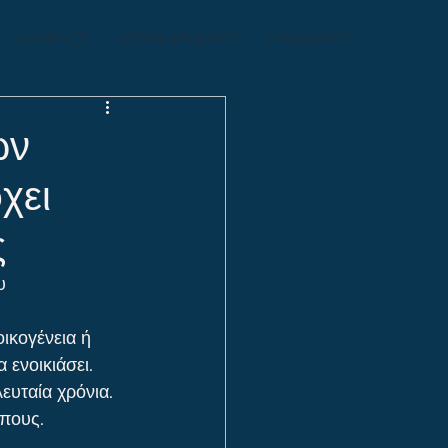
CONTACT
OFFER REQUEST
E-PAYMENT
ων
χει
ς
υ 
ικογένεια ή 
 ενοικιάσει.
ευταία χρόνια. 
όπους.