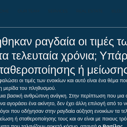
OME
OUR TEAM
SERVICES
REAL ESTATE
BLOG
ήθηκαν ραγδαία οι τιμές τ
τα τελευταία χρόνια; Υπάρ
ταθεροποίησης ή μείωση
λώσει οι τιμές των ενοικίων και αυτό είναι ένα θέμα πο
η μερίδα του πληθυσμού.
μια βασική ανθρώπινη ανάγκη. Στην περίπτωση που μια ο
να αγοράσει ένα ακίνητο, δεν έχει άλλη επιλογή από το να
 λόγοι που οδήγησαν στην ραγδαία αύξηση ενοικίων τα τελ
μείωση ή σταθεροποίησης τους και αν είναι με ποιους τρ
ατα που ταλανίζουν αρκετό κόσμο, απαντά 
ο Βασίλης 