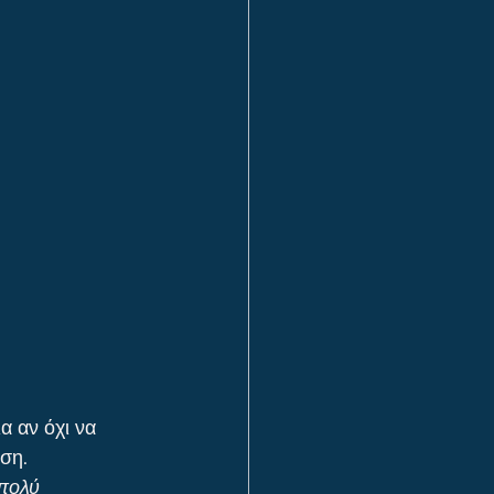
α αν όχι να 
ση.
πολύ 