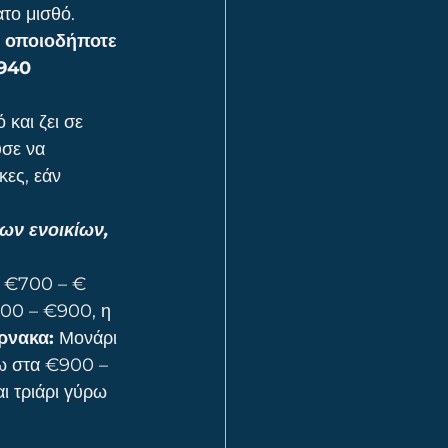
ατο μισθό.
ε οποιοδήποτε 
940 
και ζει σε 
ύσε να 
κες, εάν 
ων ενοικίων, 
α €700 – € 
800 – €900, η 
ρνακα:
 Μονάρι 
ω στα €900 – 
 τριάρι γύρω 