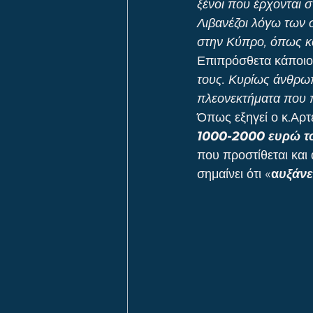
ξένοι που έρχονται 
Λιβανέζοι λόγω των 
στην Κύπρο, όπως κα
Επιπρόσθετα κάποιοι
τους. Κυρίως άνθρωπ
πλεονεκτήματα που π
Όπως εξηγεί ο κ.Αρτ
1000-2000 ευρώ το 
που προστίθεται και
σημαίνει ότι «
α
υξάνε