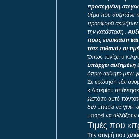
π
ροσεγμένη στεγασ
θέμα που συζητάνε π
προσφορά ακινήτων σ
την κατάσταση . 
Αυξ
προς ενοικίαση και
τότε πιθανόν οι τι
Όπως τονίζει ο κ.Αρτ
υπάρχει αυξημένη 
όποιο ακίνητο μπει γι
Σε ερώτηση εάν αναμ
κ.Αρτεμίου απάντησε
Ωστόσο αυτό πάντοτε,
δεν μπορεί να γίνει
μπορεί να αλλάξουν
Τιμές που «π
Την στιγμή που χιλι