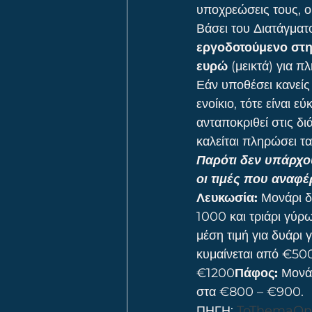
υποχρεώσεις τους, οι
Βάσει του Διατάγματ
εργοδοτούμενο στη
ευρώ
 (μεικτά) για 
Εάν υποθέσει κανείς 
ενοίκιο, τότε είναι ε
ανταποκριθεί στις δι
καλείται πληρώσει τα
Παρότι δεν υπάρχου
οι τιμές που αναφέ
Λευκωσία:
 Μονάρι δ
1000 και τριάρι γύρ
μέση τιμή για δυάρι
κυμαίνεται από €50
€1200
Πάφος:
 Μονά
στα €800 – €900.
ΠΗΓΗ: 
ToThemaOn