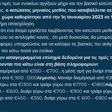
 τιμές των ενοικίων αγγίζουν μέχρι και τον βασικό κατώτ
ος,
 ο κατώτατος μηνιαίος μισθός που καταβάλλεται σ
 χώρα καθορίστηκε από την 1η Ιανουαρίου 2023 σε 
πλήρη απασχόληση.
ότι ένα άτομο εργάζεται λαμβάνοντας τον κατώτατο μισθό 
ύκολο να αντιληφθεί κανείς , ότι μετά δυσκολίας θα μπορο
άφορες υποχρεώσεις και να καλύψει τις βασικές του ανάγ
 πιο κάτω ποσά για ενοίκιο.
ν καταγεγραμμένα επίσημα δεδομένα για τις τιμές τ
ρονται πιο κάτω είναι στη βάση πληροφοριών:
ιαμέρισμα από €550 – €700 , η μέση τιμή για δυάρι στ
ω στα € 900 -1200
Λεμεσός:
 Μονάρι διαμέρισμα από €
 γύρω στα €1300 και τριάρι γύρω στα €1700 – €1800
Λά
0 – €600, δυάρι γύρω στα €700 – €900 και τριάρι γύρ
ρι από €450 – €550, δυάρι γύρω στα € 600 – €800 και
line