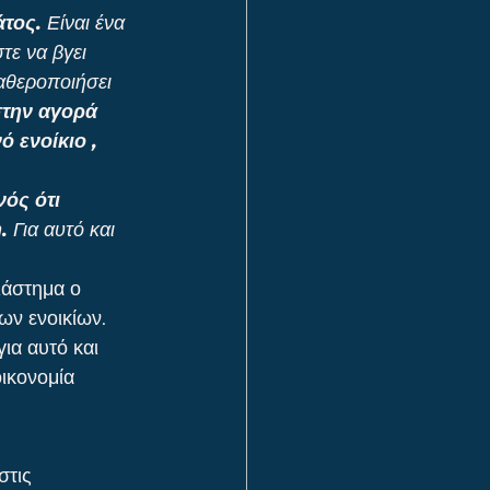
άτος.
 Είναι ένα 
ε να βγει 
αθεροποιήσει 
την αγορά 
 ενοίκιο , 
νός ότι 
.
 Για αυτό και 
ιάστημα ο 
ων ενοικίων. 
ια αυτό και 
ικονομία 
στις 