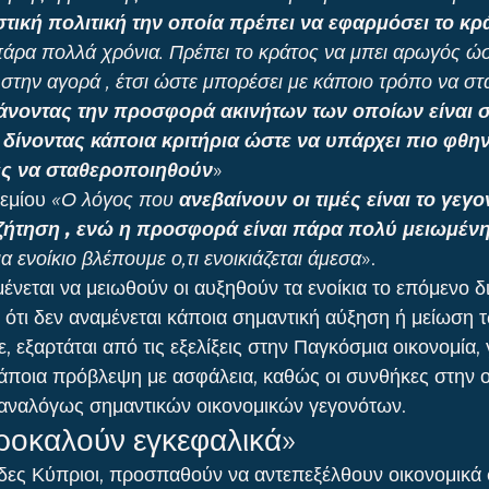
τική πολιτική την οποία πρέπει να εφαρμόσει το κρ
άρα πολλά χρόνια. Πρέπει το κράτος να μπει αρωγός ώστ
την αγορά , έτσι ώστε μπορέσει με κάποιο τρόπο να στ
άνοντας την προσφορά ακινήτων των οποίων είναι σ
 δίνοντας κάποια κριτήρια ώστε να υπάρχει πιο φθηνό
μές να σταθεροποιηθούν
»
εμίου 
«Ο λόγος που 
ανεβαίνουν οι τιμές είναι το γεγο
ζήτηση , ενώ η προσφορά είναι πάρα πολύ μειωμένη
α ενοίκιο βλέπουμε ο,τι ενοικιάζεται άμεσα
».
ένεται να μειωθούν οι αυξηθούν τα ενοίκια το επόμενο δ
 ότι δεν αναμένεται κάποια σημαντική αύξηση ή μείωση τ
 εξαρτάται από τις εξελίξεις στην Παγκόσμια οικονομία, γ
 κάποια πρόβλεψη με ασφάλεια, καθώς οι συνθήκες στην ο
 αναλόγως σημαντικών οικονομικών γεγονότων.
ροκαλούν εγκεφαλικά»
άδες Κύπριοι, προσπαθούν να αντεπεξέλθουν οικονομικά 